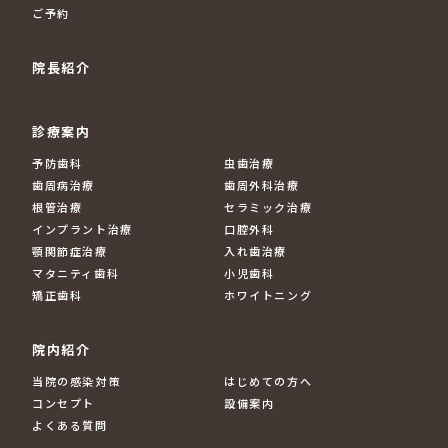
ご予約
院長紹介
診療案内
予防歯科
虫歯治療
歯周病治療
歯周外科治療
根管治療
セラミック治療
インプラント治療
口腔外科
顎関節症治療
入れ歯治療
マタニティ歯科
小児歯科
矯正歯科
ホワイトニング
院内紹介
当院の感染対策
はじめての方へ
コンセプト
設備案内
よくある質問