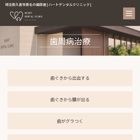
埼玉県久喜市青毛の歯医者 | ハートデンタルクリニック |
歯周病治療
歯ぐきから出血する
歯ぐきから膿が出る
歯がグラつく