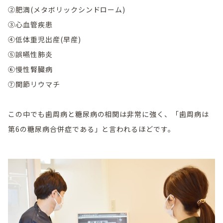
②肥満(メタボリックシンドローム)
③心血管疾患
④低体重児出産(早産)
⑤誤嚥性肺炎
⑥慢性腎臓病
⑦関節リウマチ
この中でも歯周病と糖尿病の相関は非常に強く、「歯周病は
第6の糖尿病合併症である」と言われるほどです。