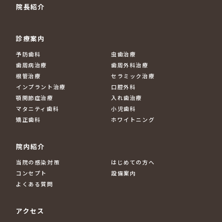
院長紹介
診療案内
予防歯科
虫歯治療
歯周病治療
歯周外科治療
根管治療
セラミック治療
インプラント治療
口腔外科
顎関節症治療
入れ歯治療
マタニティ歯科
小児歯科
矯正歯科
ホワイトニング
院内紹介
当院の感染対策
はじめての方へ
コンセプト
設備案内
よくある質問
アクセス