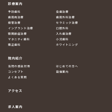
診療案内
予防歯科
虫歯治療
歯周病治療
歯周外科治療
根管治療
セラミック治療
インプラント治療
口腔外科
顎関節症治療
入れ歯治療
マタニティ歯科
小児歯科
矯正歯科
ホワイトニング
院内紹介
当院の感染対策
はじめての方へ
コンセプト
設備案内
よくある質問
アクセス
求人案内