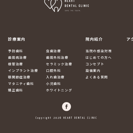
診療案内
院内紹介
ア
予防歯科
虫歯治療
当院の感染対策
歯周病治療
歯周外科治療
はじめての方へ
根管治療
セラミック治療
コンセプト
インプラント治療
口腔外科
設備案内
顎関節症治療
入れ歯治療
よくある質問
マタニティ歯科
小児歯科
矯正歯科
ホワイトニング
Copyright 2026 HEART DENTAL CLINIC