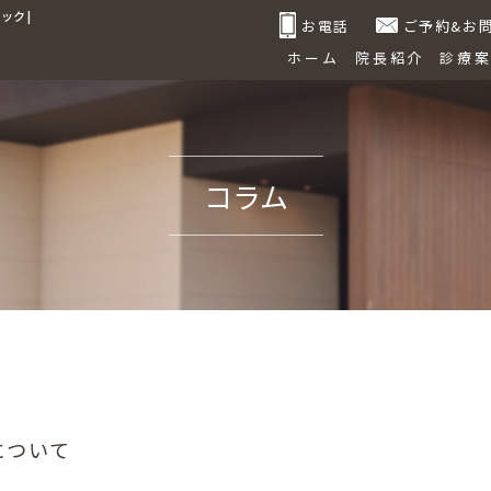
ク |
お電話
ご予約&お
ホーム
院長紹介
診療
コラム
について