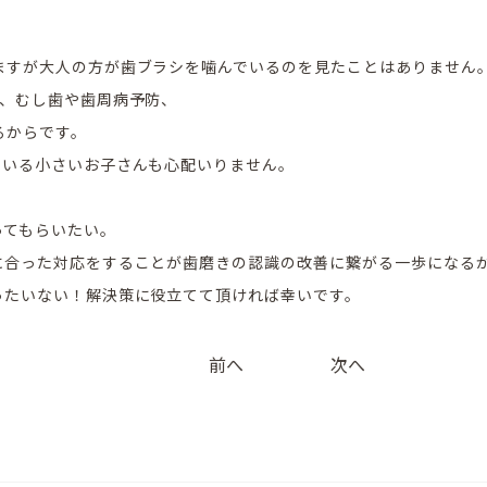
ますが大人の方が歯ブラシを噛んでいるのを見たことはありません
り、むし歯や歯周病予防、
るからです。
ている小さいお子さんも心配いりません。
ってもらいたい。
に合った対応をすることが歯磨きの認識の改善に繋がる一歩になる
ったいない！解決策に役立てて頂ければ幸いです。
投
前へ
次へ
稿
ナ
ビ