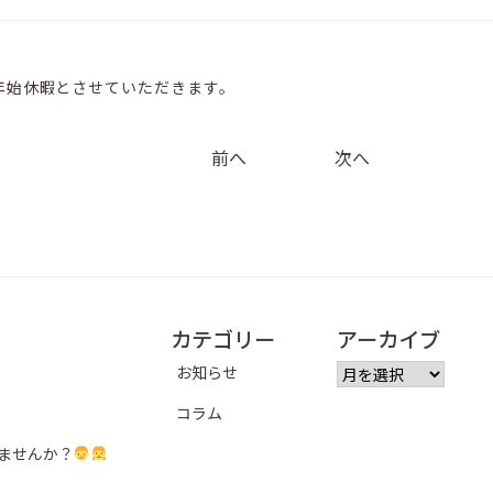
は年末年始休暇とさせていただきます。
投
前へ
次へ
稿
ナ
ビ
ゲ
カテゴリー
アーカイブ
ー
ア
お知らせ
シ
ー
コラム
カ
ョ
イ
ませんか？
ブ
ン