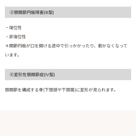
③顎関節円板障害(Ⅲ型)
・復位性
・非復位性
＊関節円板が口を開ける途中で引っかかったり、動かなくなって
います。
④変形性顎関節症(Ⅳ型)
顎関節を構成する骨(下顎頭や下顎窩)に変形が見られます。