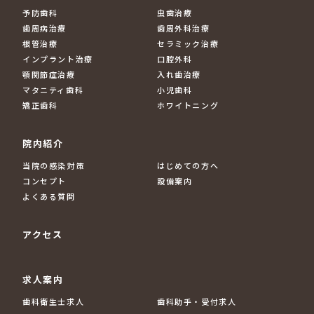
予防歯科
虫歯治療
歯周病治療
歯周外科治療
根管治療
セラミック治療
インプラント治療
口腔外科
顎関節症治療
入れ歯治療
マタニティ歯科
小児歯科
矯正歯科
ホワイトニング
院内紹介
当院の感染対策
はじめての方へ
コンセプト
設備案内
よくある質問
アクセス
求人案内
歯科衛生士求人
歯科助手・受付求人