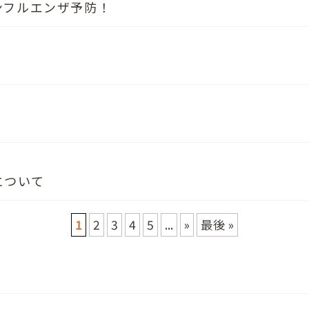
ンフルエンザ予防！
について
1
2
3
4
5
...
»
最後 »