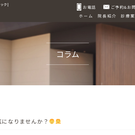
ク |
お電話
ご予約&お
ホーム
院長紹介
診療
コラム
気になりませんか？