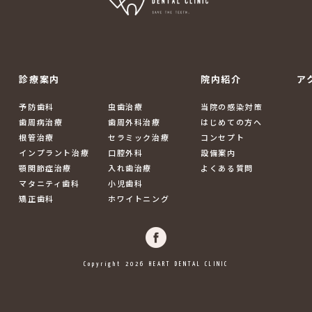
診療案内
院内紹介
ア
予防歯科
虫歯治療
当院の感染対策
歯周病治療
歯周外科治療
はじめての方へ
根管治療
セラミック治療
コンセプト
インプラント治療
口腔外科
設備案内
顎関節症治療
入れ歯治療
よくある質問
マタニティ歯科
小児歯科
矯正歯科
ホワイトニング
Copyright 2026 HEART DENTAL CLINIC