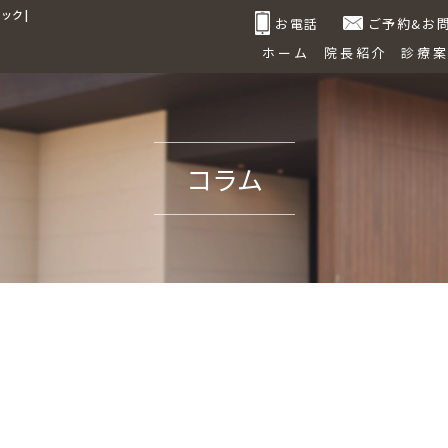
ク |
お電話
ご予約&お
ホーム
院長紹介
診療
コラム