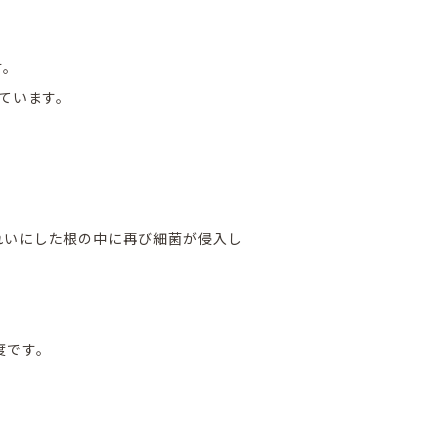
す。
ています。
れいにした根の中に再び細菌が侵入し
度です。
。