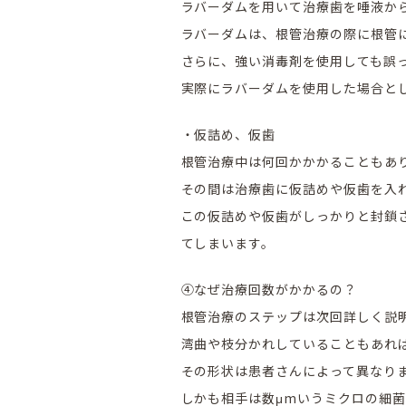
ラバーダムを用いて治療歯を唾液か
ラバーダムは、根管治療の際に根管
さらに、強い消毒剤を使用しても誤
実際にラバーダムを使用した場合とし
・仮詰め、仮歯
根管治療中は何回かかかることもあ
その間は治療歯に仮詰めや仮歯を入
この仮詰めや仮歯がしっかりと封鎖
てしまいます。
④なぜ治療回数がかかるの？
根管治療のステップは次回詳しく説
湾曲や枝分かれしていることもあれ
その形状は患者さんによって異なり
しかも相手は数μmいうミクロの細