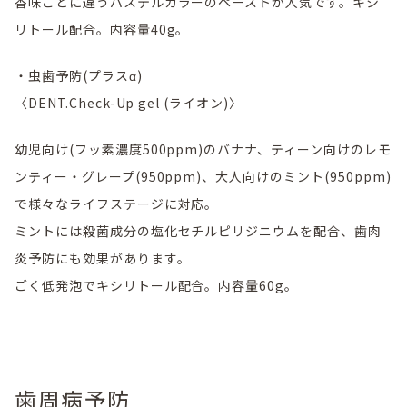
香味ごとに違うパステルカラーのペーストが人気です。キシ
リトール配合。内容量40g。
・虫歯予防(プラスα)
〈DENT.Check-Up gel (ライオン)〉
幼児向け(フッ素濃度500ppm)のバナナ、ティーン向けのレモ
ンティー・グレープ(950ppm)、大人向けのミント(950ppm)
で様々なライフステージに対応。
ミントには殺菌成分の塩化セチルピリジニウムを配合、歯肉
炎予防にも効果があります。
ごく低発泡でキシリトール配合。内容量60g。
歯周病予防