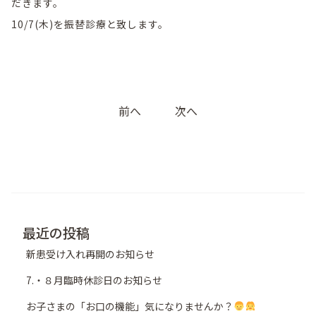
だきます。
10/7(木)を振替診療と致します。
投
前へ
次へ
稿
ナ
ビ
ゲ
ー
シ
最近の投稿
ョ
新患受け入れ再開のお知らせ
ン
7.・８月臨時休診日のお知らせ
お子さまの「お口の機能」気になりませんか？