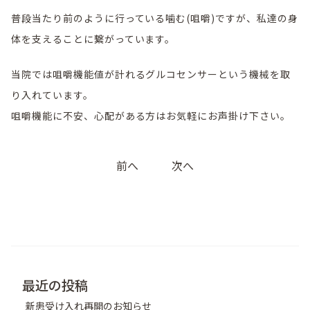
普段当たり前のように行っている噛む(咀嚼)ですが、私達の身
体を支えることに繋がっています。
当院では咀嚼機能値が計れるグルコセンサーという機械を取
り入れています。
咀嚼機能に不安、心配がある方はお気軽にお声掛け下さい。
投
前へ
次へ
稿
ナ
ビ
ゲ
ー
シ
最近の投稿
ョ
新患受け入れ再開のお知らせ